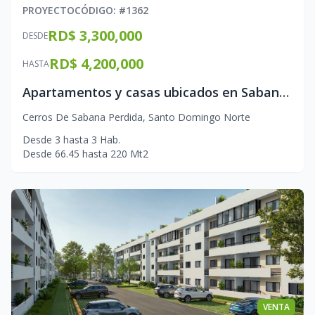
PROYECTO
CÓDIGO
: #
1362
RD$ 3,300,000
DESDE
RD$ 4,200,000
HASTA
Apartamentos y casas ubicados en Sabana Perdida
Cerros De Sabana Perdida
,
Santo Domingo Norte
Desde
3
hasta
3
Hab.
Desde
66.45
hasta
220
Mt2
VENTA