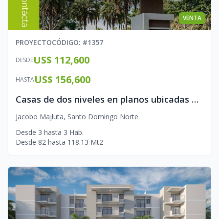
VENTA
PROYECTO
CÓDIGO
: #
1357
US$ 112,600
DESDE
US$ 156,600
HASTA
Casas de dos niveles en planos ubicadas en la avenida Jacobo Majluta
Jacobo Majluta
,
Santo Domingo Norte
Desde
3
hasta
3
Hab.
Desde
82
hasta
118.13
Mt2