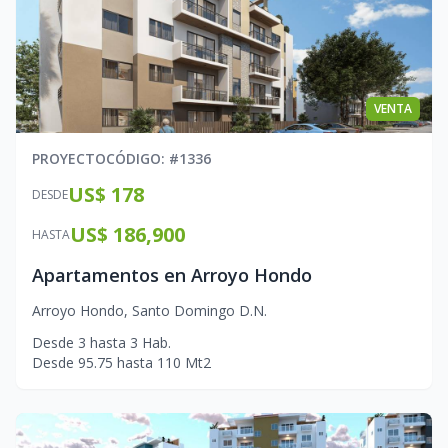
VENTA
PROYECTO
CÓDIGO
: #
1336
US$ 178
DESDE
US$ 186,900
HASTA
Apartamentos en Arroyo Hondo
Arroyo Hondo
,
Santo Domingo D.N.
Desde
3
hasta
3
Hab.
Desde
95.75
hasta
110
Mt2