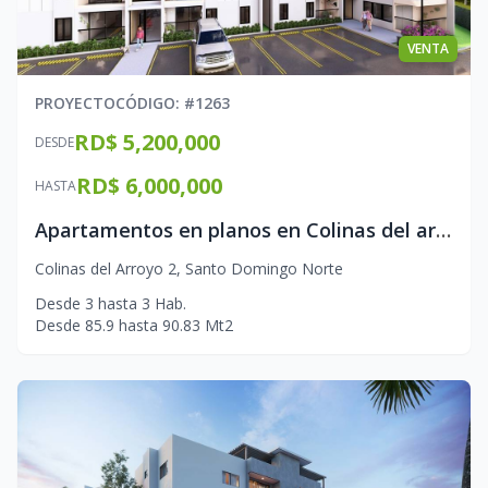
VENTA
PROYECTO
CÓDIGO
: #
1263
RD$ 5,200,000
DESDE
RD$ 6,000,000
HASTA
Apartamentos en planos en Colinas del arroyo 2
Colinas del Arroyo 2
,
Santo Domingo Norte
Desde
3
hasta
3
Hab.
Desde
85.9
hasta
90.83
Mt2