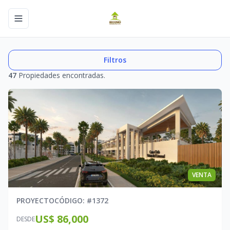
Toggle navigation menu
Filtros
47
Propiedades encontradas.
VENTA
PROYECTO
CÓDIGO
: #
1372
US$ 86,000
DESDE