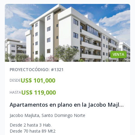
VENTA
PROYECTO
CÓDIGO
: #
1321
US$ 101,000
DESDE
US$ 119,000
HASTA
Apartamentos en plano en la Jacobo Majluta
Jacobo Majluta
,
Santo Domingo Norte
Desde
2
hasta
3
Hab.
Desde
70
hasta
89
Mt2