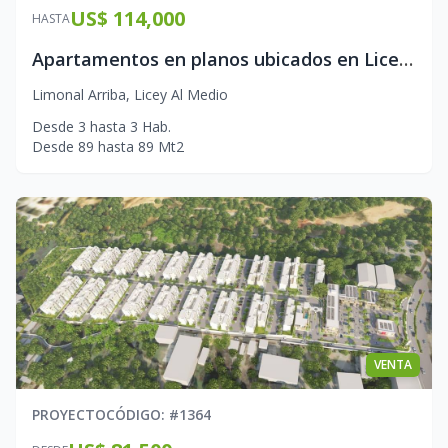
US$ 114,000
HASTA
Apartamentos en planos ubicados en Licey Al Medio
Limonal Arriba
,
Licey Al Medio
Desde
3
hasta
3
Hab.
Desde
89
hasta
89
Mt2
VENTA
PROYECTO
CÓDIGO
: #
1364