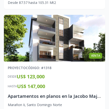
Desde
87.57
hasta
105.31
Mt2
VENTA
PROYECTO
CÓDIGO
: #
1318
US$ 123,000
DESDE
US$ 147,000
HASTA
Apartamentos en planos en la Jacobo Majluta
Marañon Ii
,
Santo Domingo Norte