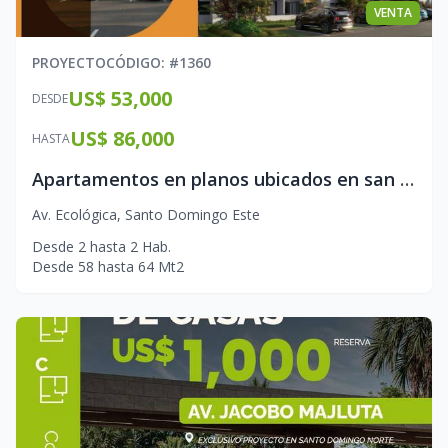
VENTA
PROYECTO
CÓDIGO
: #
1360
US$ 53,000
DESDE
US$ 86,000
HASTA
Apartamentos en planos ubicados en san isidro
Av. Ecológica
,
Santo Domingo Este
Desde
2
hasta
2
Hab.
Desde
58
hasta
64
Mt2