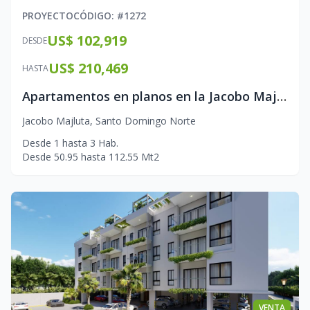
PROYECTO
CÓDIGO
: #
1272
US$ 102,919
DESDE
US$ 210,469
HASTA
Apartamentos en planos en la Jacobo Majluta
Jacobo Majluta
,
Santo Domingo Norte
Desde
1
hasta
3
Hab.
Desde
50.95
hasta
112.55
Mt2
VENTA