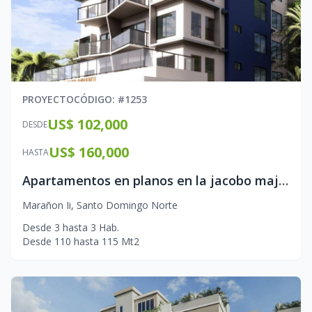
PROYECTO
CÓDIGO
: #
1253
US$ 102,000
DESDE
US$ 160,000
HASTA
Apartamentos en planos en la jacobo majluta
Marañon Ii
,
Santo Domingo Norte
Desde
3
hasta
3
Hab.
Desde
110
hasta
115
Mt2