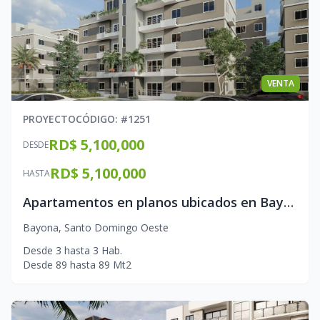
VENTA
PROYECTO
CÓDIGO
: #
1251
RD$ 5,100,000
DESDE
RD$ 5,100,000
HASTA
Apartamentos en planos ubicados en Bayona
Bayona
,
Santo Domingo Oeste
Desde
3
hasta
3
Hab.
Desde
89
hasta
89
Mt2