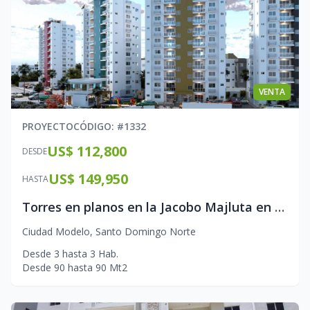
VENTA
PROYECTO
CÓDIGO
: #
1332
US$ 112,800
DESDE
US$ 149,950
HASTA
Torres en planos en la Jacobo Majluta en ciudad modelo
Ciudad Modelo
,
Santo Domingo Norte
Desde
3
hasta
3
Hab.
Desde
90
hasta
90
Mt2