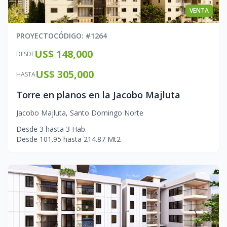
VENTA
PROYECTO
CÓDIGO
: #
1264
US$ 148,000
DESDE
US$ 305,000
HASTA
Torre en planos en la Jacobo Majluta
Jacobo Majluta
,
Santo Domingo Norte
Desde
3
hasta
3
Hab.
Desde
101.95
hasta
214.87
Mt2