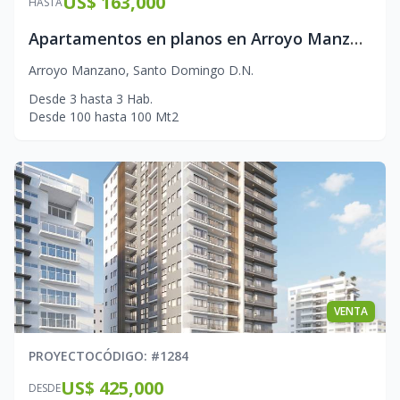
US$ 163,000
HASTA
Apartamentos en planos en Arroyo Manzano
Arroyo Manzano
,
Santo Domingo D.N.
Desde
3
hasta
3
Hab.
Desde
100
hasta
100
Mt2
VENTA
PROYECTO
CÓDIGO
: #
1284
US$ 425,000
DESDE