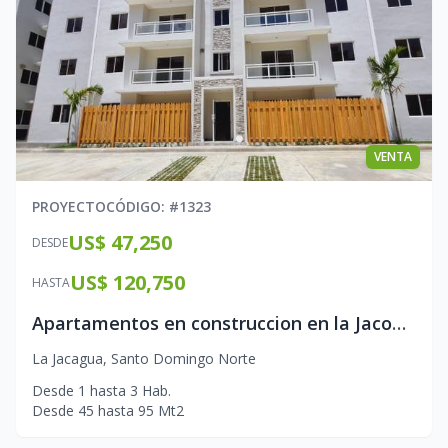
VENTA
PROYECTO
CÓDIGO
: #
1323
US$ 47,250
DESDE
US$ 120,750
HASTA
Apartamentos en construccion en la Jacobo Majluta
La Jacagua
,
Santo Domingo Norte
Desde
1
hasta
3
Hab.
Desde
45
hasta
95
Mt2