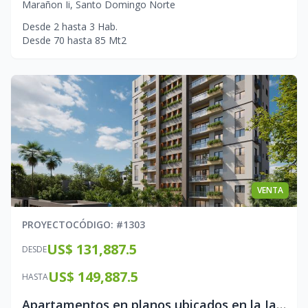
Marañon Ii
,
Santo Domingo Norte
Desde
2
hasta
3
Hab.
Desde
70
hasta
85
Mt2
VENTA
PROYECTO
CÓDIGO
: #
1303
US$ 131,887.5
DESDE
US$ 149,887.5
HASTA
Apartamentos en planos ubicados en la Jacobo Majluta