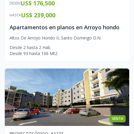
US$ 176,500
DESDE
US$ 239,000
HASTA
Apartamentos en planos en Arroyo hondo
Altos De Arroyo Hondo II
,
Santo Domingo D.N.
Desde
2
hasta
2
Hab.
Desde
93
hasta
106
Mt2
VENTA
PROYECTO
CÓDIGO
: #
1273