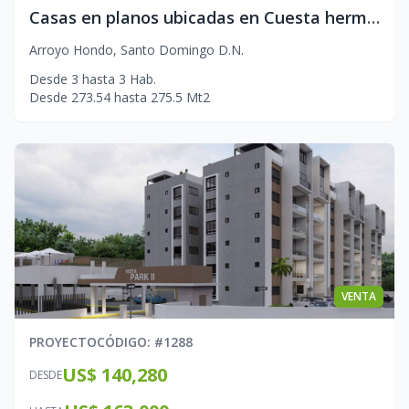
Casas en planos ubicadas en Cuesta hermosa
Arroyo Hondo
,
Santo Domingo D.N.
Desde
3
hasta
3
Hab.
Desde
273.54
hasta
275.5
Mt2
VENTA
PROYECTO
CÓDIGO
: #
1288
US$ 140,280
DESDE