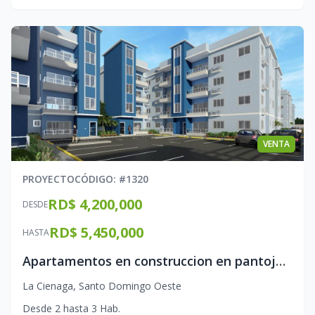
VENTA
PROYECTO
CÓDIGO
: #
1320
RD$ 4,200,000
DESDE
RD$ 5,450,000
HASTA
Apartamentos en construccion en pantoja Santo Domingo Oeste
La Cienaga
,
Santo Domingo Oeste
Desde
2
hasta
3
Hab.