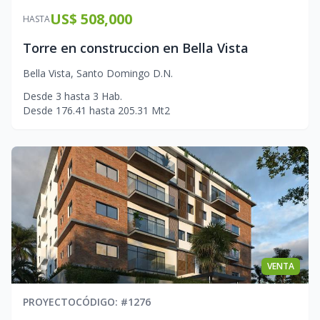
US$ 508,000
HASTA
Torre en construccion en Bella Vista
Bella Vista
,
Santo Domingo D.N.
Desde
3
hasta
3
Hab.
Desde
176.41
hasta
205.31
Mt2
VENTA
PROYECTO
CÓDIGO
: #
1276