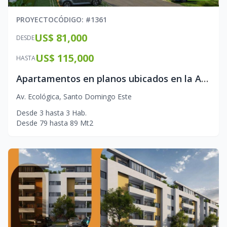
PROYECTO
CÓDIGO
: #
1361
US$ 81,000
DESDE
US$ 115,000
HASTA
Apartamentos en planos ubicados en la Avenida Ecologica
Av. Ecológica
,
Santo Domingo Este
Desde
3
hasta
3
Hab.
Desde
79
hasta
89
Mt2