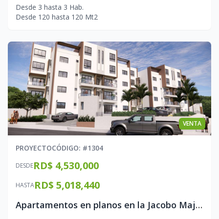
Desde
3
hasta
3
Hab.
Desde
120
hasta
120
Mt2
VENTA
PROYECTO
CÓDIGO
: #
1304
RD$ 4,530,000
DESDE
RD$ 5,018,440
HASTA
Apartamentos en planos en la Jacobo Majluta