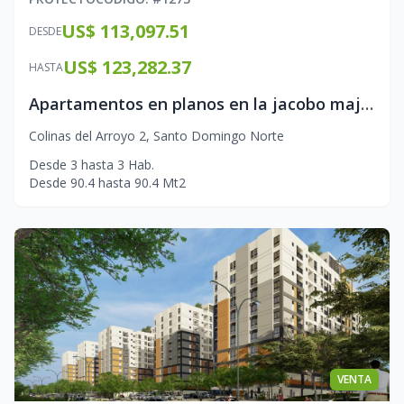
US$ 113,097.51
DESDE
US$ 123,282.37
HASTA
Apartamentos en planos en la jacobo majluta
Colinas del Arroyo 2
,
Santo Domingo Norte
Desde
3
hasta
3
Hab.
Desde
90.4
hasta
90.4
Mt2
VENTA