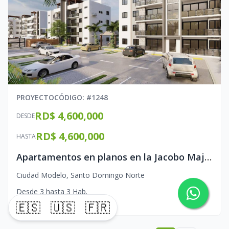
PROYECTO
CÓDIGO
: #
1248
RD$ 4,600,000
DESDE
RD$ 4,600,000
HASTA
Apartamentos en planos en la Jacobo Majluta
Ciudad Modelo
,
Santo Domingo Norte
Desde
3
hasta
3
Hab.
Desde
85
hasta
85
Mt2
🇪🇸
🇺🇸
🇫🇷