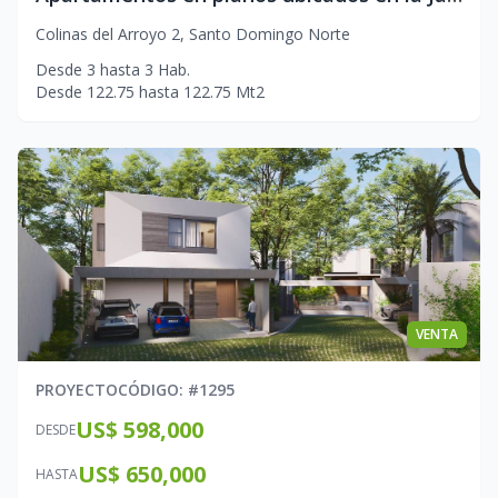
Colinas del Arroyo 2
,
Santo Domingo Norte
Desde
3
hasta
3
Hab.
Desde
122.75
hasta
122.75
Mt2
VENTA
PROYECTO
CÓDIGO
: #
1295
US$ 598,000
DESDE
US$ 650,000
HASTA