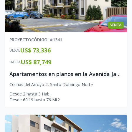
VENTA
PROYECTO
CÓDIGO
: #
1341
US$ 73,336
DESDE
US$ 87,749
HASTA
Apartamentos en planos en la Avenida Jacobo Majluta
Colinas del Arroyo 2
,
Santo Domingo Norte
Desde
2
hasta
3
Hab.
Desde
60.19
hasta
76
Mt2