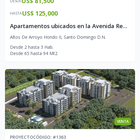
US$ 81,500
DESDE
US$ 125,000
HASTA
Apartamentos ubicados en la Avenida República de Colombia
Altos De Arroyo Hondo II
,
Santo Domingo D.N.
Desde
2
hasta
3
Hab.
Desde
65
hasta
94
Mt2
VENTA
PROYECTO
CÓDIGO
: #
1363