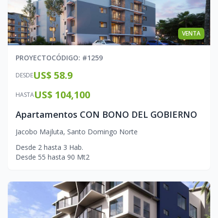
VENTA
PROYECTO
CÓDIGO
: #
1259
US$ 58.9
DESDE
US$ 104,100
HASTA
Apartamentos CON BONO DEL GOBIERNO
Jacobo Majluta
,
Santo Domingo Norte
Desde
2
hasta
3
Hab.
Desde
55
hasta
90
Mt2