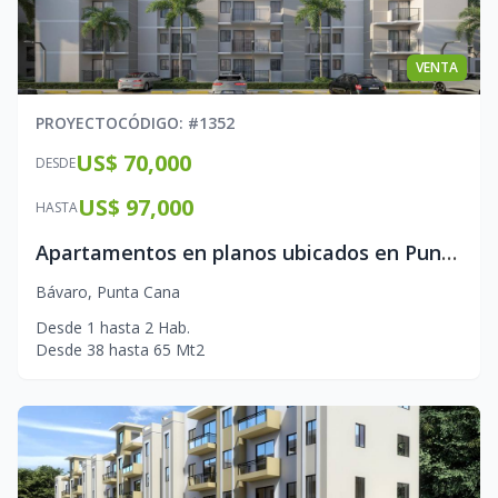
VENTA
PROYECTO
CÓDIGO
: #
1352
US$ 70,000
DESDE
US$ 97,000
HASTA
Apartamentos en planos ubicados en Punta Cana
Bávaro
,
Punta Cana
Desde
1
hasta
2
Hab.
Desde
38
hasta
65
Mt2