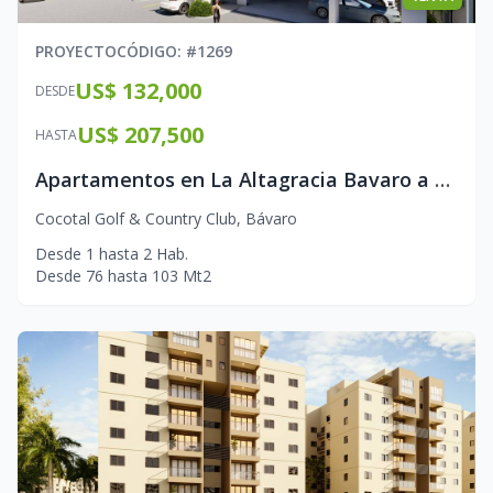
PROYECTO
CÓDIGO
: #
1269
US$ 132,000
DESDE
US$ 207,500
HASTA
Apartamentos en La Altagracia Bavaro a 7 minutos del oceano
Cocotal Golf & Country Club
,
Bávaro
Desde
1
hasta
2
Hab.
Desde
76
hasta
103
Mt2