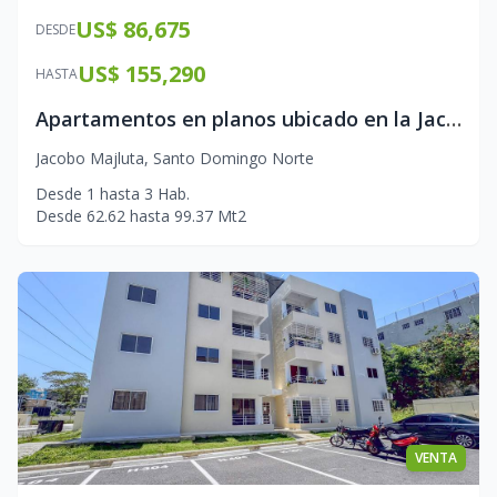
US$ 86,675
DESDE
US$ 155,290
HASTA
Apartamentos en planos ubicado en la Jacobo Majluta
Jacobo Majluta
,
Santo Domingo Norte
Desde
1
hasta
3
Hab.
Desde
62.62
hasta
99.37
Mt2
VENTA