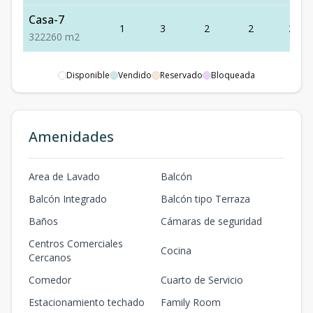
Casa-7
1
3
2
2
260
3
2
2
260
m2
Disponible
Vendido
Reservado
Bloqueada
Amenidades
Area de Lavado
Balcón
Balcón Integrado
Balcón tipo Terraza
Baños
Cámaras de seguridad
Centros Comerciales
Cocina
Cercanos
Comedor
Cuarto de Servicio
Estacionamiento techado
Family Room