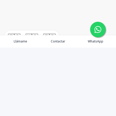
🇪🇸
🇺🇸
🇫🇷
Llámame
Contactar
WhatsApp
Becones Inmobiliaria inicia sus operaciones en
septiembre del 2014 con el objetivo de mejorar la
experiencia de compra de inmuebles, principalmente
en la Av. Jacobo Majluta. Nos distinguimos por dar un