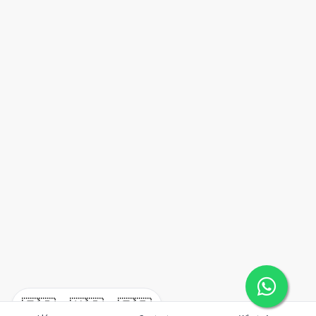
🇪🇸
🇺🇸
🇫🇷