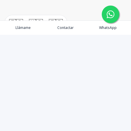
🇪🇸
🇺🇸
🇫🇷
Llámame
Contactar
WhatsApp
Becones Inmobiliaria inicia sus operaciones en
septiembre del 2014 con el objetivo de mejorar la
experiencia de compra de inmuebles, principalmente
en la Av. Jacobo Majluta. Nos distinguimos por dar un
servicio al cliente excepcional, ofreciendo las mejores
opciones del mercado a nivel inmobiliario previamente