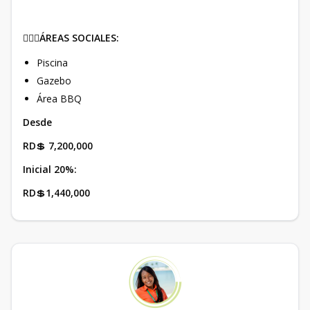
🧘🏻‍♀️
ÁREAS SOCIALES:
Piscina
Gazebo
Área BBQ
Desde
RD
💲
7,200,000
Inicial 20%:
RD
💲
1,440,000